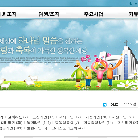
사회조직
임원/조직
주요사업
커
2)
l
고려라인 (7)
l
고신라인 (17)
l
국제라인 (12)
l
기성라인 (76)
l
대신라인 (89)
l
침례라인 (36)
l
통합라인 (104)
l
함동성광측 (7)
l
합동중앙라인 (14)
l
합신라인 (33
합동라인 (209)
l
호헌라인 (5)
l
그리스도의교회 (4)
l