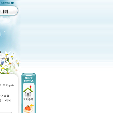
뮤니티
순복음
)
l
백석