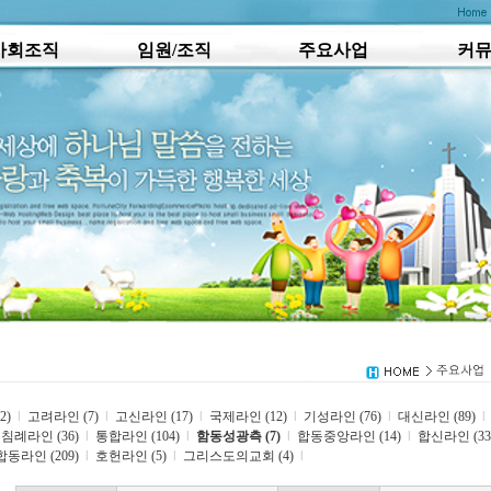
사회조직
임원/조직
주요사업
커
2)
l
고려라인 (7)
l
고신라인 (17)
l
국제라인 (12)
l
기성라인 (76)
l
대신라인 (89)
l
침례라인 (36)
l
통합라인 (104)
l
함동성광측 (7)
l
합동중앙라인 (14)
l
합신라인 (33
합동라인 (209)
l
호헌라인 (5)
l
그리스도의교회 (4)
l