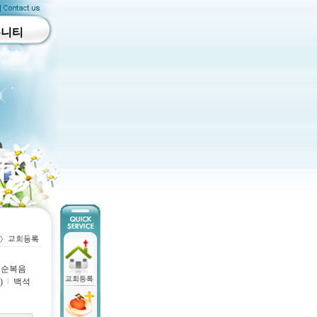
뮤니티
순복음
)
l
백석