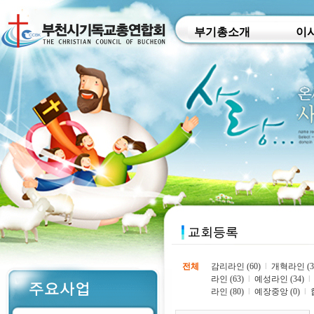
부기총소개
이
전체
감리라인 (60)
l
개혁라인 (3
라인 (63)
l
예성라인 (34)
l
라인 (80)
l
예장중앙 (0)
l