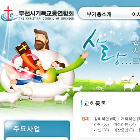
부기총소개
이
전체
감리라인 (60)
l
개혁라인 (3
라인 (63)
l
예성라인 (34)
l
라인 (80)
l
예장중앙 (0)
l