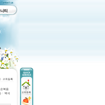
뮤니티
순복음
)
l
백석