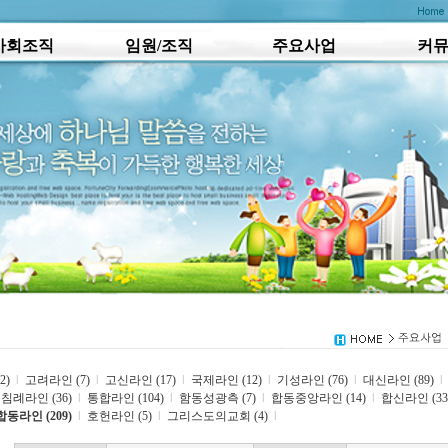
사회조직
임원/조직
주요사업
커
2)
l
고려라인 (7)
l
고신라인 (17)
l
국제라인 (12)
l
기성라인 (76)
l
대신라인 (89)
l
침례라인 (36)
l
통합라인 (104)
l
함동성광측 (7)
l
합동중앙라인 (14)
l
합신라인 (33
합동라인 (209)
l
호헌라인 (5)
l
그리스도의교회 (4)
l