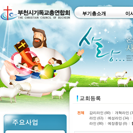
부기총소개
이
전체
감리라인 (60)
l
개혁라인 (3
라인 (63)
l
예성라인 (34)
l
라인 (80)
l
예장중앙 (0)
l