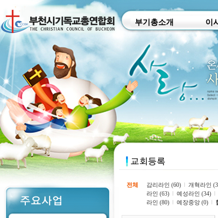
부기총소개
이
전체
감리라인 (60)
l
개혁라인 (3
라인 (63)
l
예성라인 (34)
l
라인 (80)
l
예장중앙 (0)
l