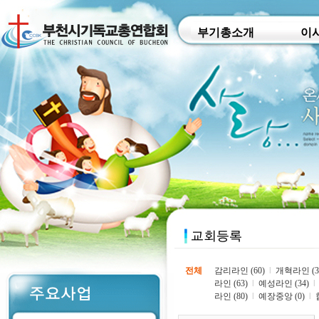
부기총소개
이
전체
감리라인 (60)
l
개혁라인 (3
라인 (63)
l
예성라인 (34)
l
라인 (80)
l
예장중앙 (0)
l