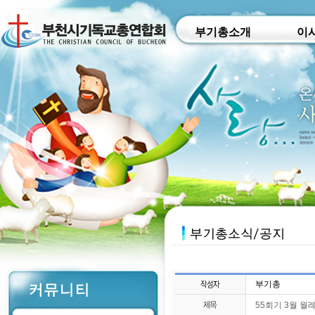
부기총소개
이
부기총
55회기 3월 월