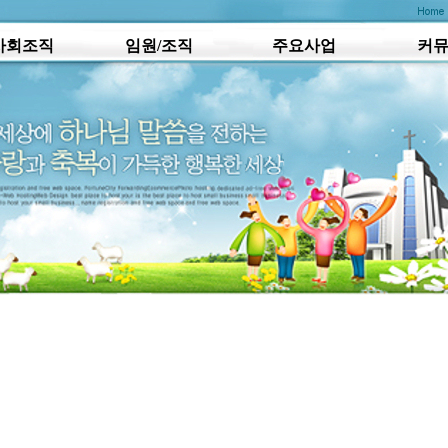
사회조직
임원/조직
주요사업
커